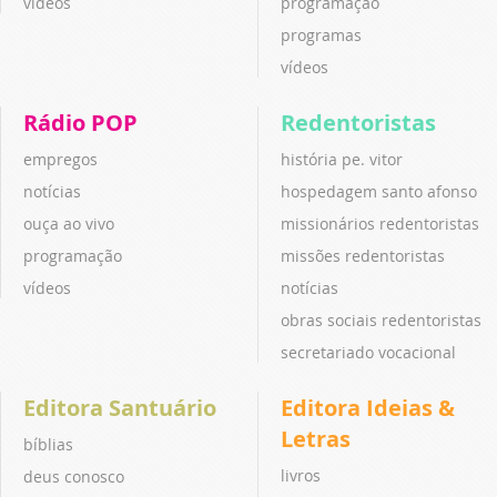
vídeos
programação
programas
vídeos
Rádio POP
Redentoristas
empregos
história pe. vitor
notícias
hospedagem santo afonso
ouça ao vivo
missionários redentoristas
programação
missões redentoristas
vídeos
notícias
obras sociais redentoristas
secretariado vocacional
Editora Santuário
Editora Ideias &
Letras
bíblias
livros
deus conosco