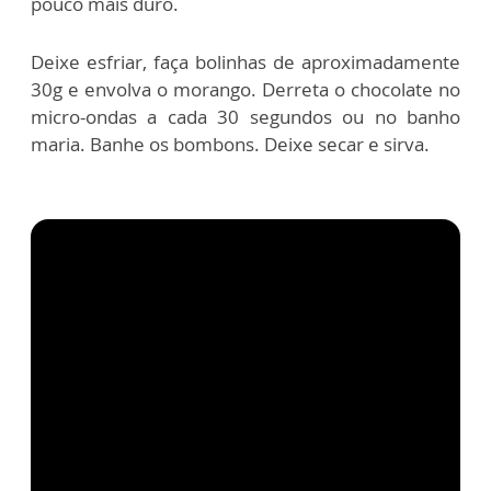
pouco mais duro.
Deixe esfriar, faça bolinhas de aproximadamente
30g e envolva o morango. Derreta o chocolate no
micro-ondas a cada 30 segundos ou no banho
maria. Banhe os bombons. Deixe secar e sirva.