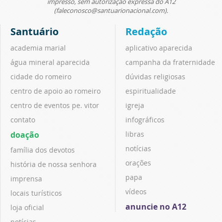
impresso, sem autorização expressa do A12
(faleconosco@santuarionacional.com).
Santuário
Redação
academia marial
aplicativo aparecida
água mineral aparecida
campanha da fraternidade
cidade do romeiro
dúvidas religiosas
centro de apoio ao romeiro
espiritualidade
centro de eventos pe. vitor
igreja
contato
infográficos
doação
libras
notícias
família dos devotos
orações
história de nossa senhora
papa
imprensa
vídeos
locais turísticos
anuncie no A12
loja oficial
notícias