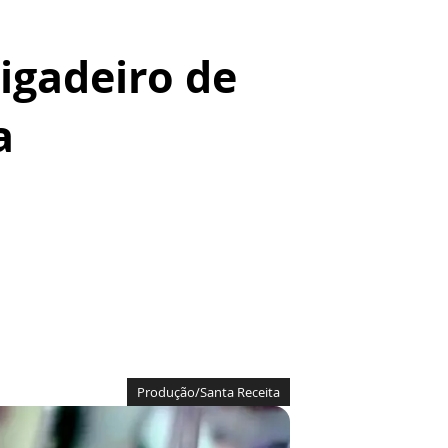
igadeiro de
a
Produção/Santa Receita