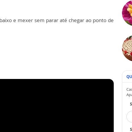
 baixo e mexer sem parar até chegar ao ponto de
QU
Cad
Ap
S