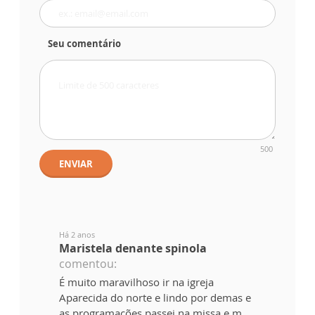
Seu comentário
500
ENVIAR
Há 2 anos
Maristela denante spinola
comentou:
É muito maravilhoso ir na igreja
Aparecida do norte e lindo por demas e
as programações passei na missa e m