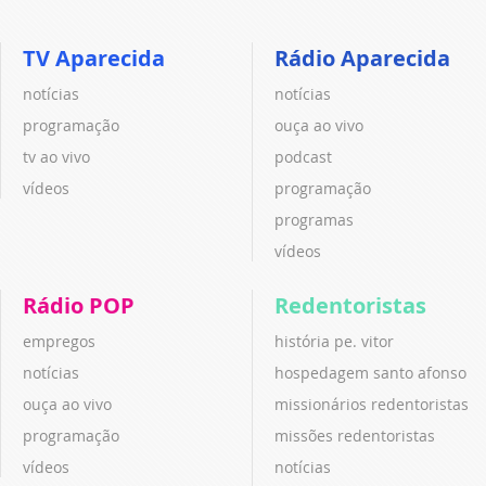
TV Aparecida
Rádio Aparecida
notícias
notícias
programação
ouça ao vivo
tv ao vivo
podcast
vídeos
programação
programas
vídeos
Rádio POP
Redentoristas
empregos
história pe. vitor
notícias
hospedagem santo afonso
ouça ao vivo
missionários redentoristas
programação
missões redentoristas
vídeos
notícias