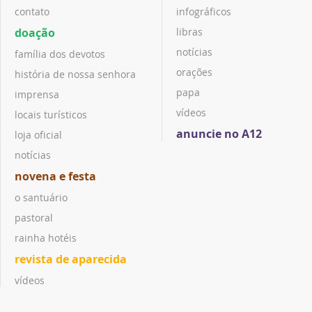
contato
infográficos
doação
libras
notícias
família dos devotos
orações
história de nossa senhora
papa
imprensa
vídeos
locais turísticos
anuncie no A12
loja oficial
notícias
novena e festa
o santuário
pastoral
rainha hotéis
revista de aparecida
vídeos