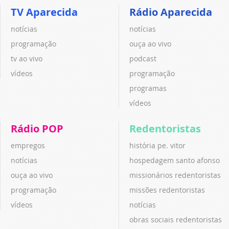
TV Aparecida
Rádio Aparecida
notícias
notícias
programação
ouça ao vivo
tv ao vivo
podcast
vídeos
programação
programas
vídeos
Rádio POP
Redentoristas
empregos
história pe. vitor
notícias
hospedagem santo afonso
ouça ao vivo
missionários redentoristas
programação
missões redentoristas
vídeos
notícias
obras sociais redentoristas