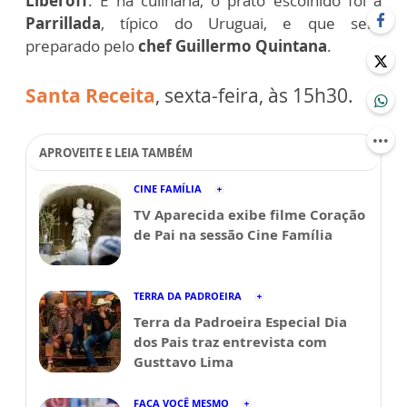
Liberoff
. E na culinária, o prato escolhido foi a
Parrillada
, típico do Uruguai, e que será
preparado pelo
chef Guillermo Quintana
.
Santa Receita
, sexta-feira, às 15h30.
APROVEITE E LEIA TAMBÉM
CINE FAMÍLIA
TV Aparecida exibe filme Coração
de Pai na sessão Cine Família
TERRA DA PADROEIRA
Terra da Padroeira Especial Dia
dos Pais traz entrevista com
Gusttavo Lima
FAÇA VOCÊ MESMO