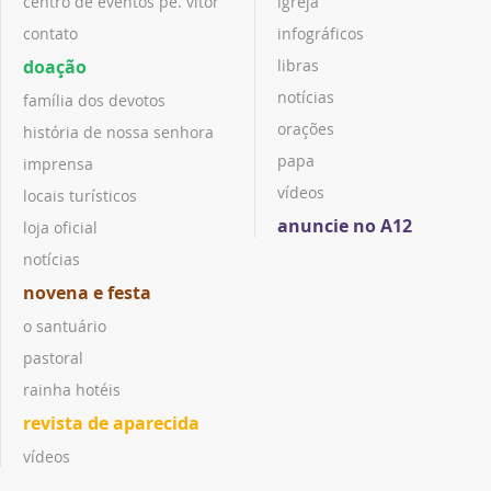
centro de eventos pe. vitor
igreja
contato
infográficos
doação
libras
notícias
família dos devotos
orações
história de nossa senhora
papa
imprensa
vídeos
locais turísticos
anuncie no A12
loja oficial
notícias
novena e festa
o santuário
pastoral
rainha hotéis
revista de aparecida
vídeos