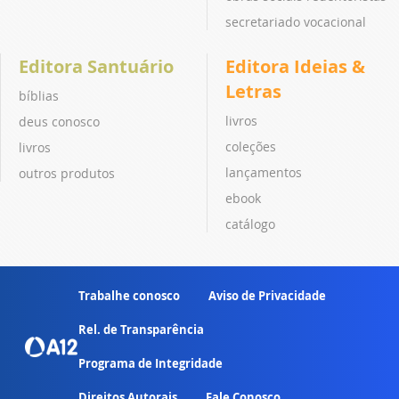
secretariado vocacional
Editora Santuário
Editora Ideias &
Letras
bíblias
livros
deus conosco
coleções
livros
lançamentos
outros produtos
ebook
catálogo
Trabalhe conosco
Aviso de Privacidade
Rel. de Transparência
Programa de Integridade
Direitos Autorais
Fale Conosco