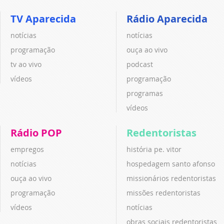
TV Aparecida
Rádio Aparecida
notícias
notícias
programação
ouça ao vivo
tv ao vivo
podcast
vídeos
programação
programas
vídeos
Rádio POP
Redentoristas
empregos
história pe. vitor
notícias
hospedagem santo afonso
ouça ao vivo
missionários redentoristas
programação
missões redentoristas
vídeos
notícias
obras sociais redentoristas