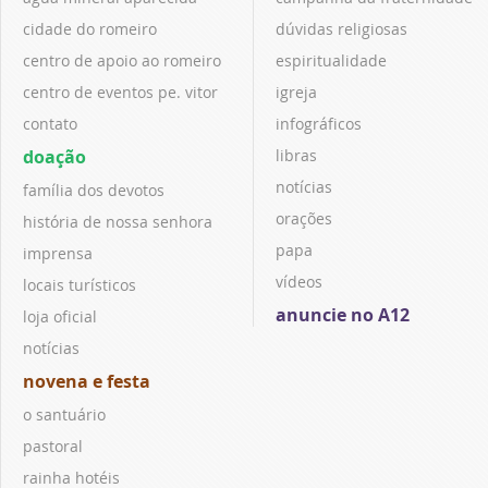
cidade do romeiro
dúvidas religiosas
centro de apoio ao romeiro
espiritualidade
centro de eventos pe. vitor
igreja
contato
infográficos
doação
libras
notícias
família dos devotos
orações
história de nossa senhora
papa
imprensa
vídeos
locais turísticos
anuncie no A12
loja oficial
notícias
novena e festa
o santuário
pastoral
rainha hotéis