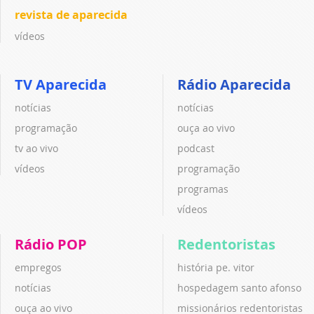
revista de aparecida
vídeos
TV Aparecida
Rádio Aparecida
notícias
notícias
programação
ouça ao vivo
tv ao vivo
podcast
vídeos
programação
programas
vídeos
Rádio POP
Redentoristas
empregos
história pe. vitor
notícias
hospedagem santo afonso
ouça ao vivo
missionários redentoristas