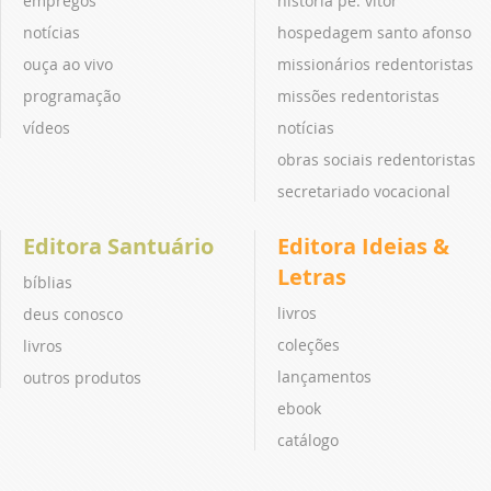
empregos
história pe. vitor
notícias
hospedagem santo afonso
ouça ao vivo
missionários redentoristas
programação
missões redentoristas
vídeos
notícias
obras sociais redentoristas
secretariado vocacional
Editora Santuário
Editora Ideias &
Letras
bíblias
livros
deus conosco
coleções
livros
lançamentos
outros produtos
ebook
catálogo