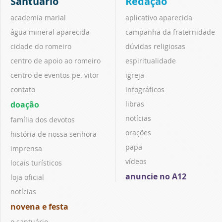
Santuário
Redação
academia marial
aplicativo aparecida
água mineral aparecida
campanha da fraternidade
cidade do romeiro
dúvidas religiosas
centro de apoio ao romeiro
espiritualidade
centro de eventos pe. vitor
igreja
contato
infográficos
doação
libras
notícias
família dos devotos
orações
história de nossa senhora
papa
imprensa
vídeos
locais turísticos
anuncie no A12
loja oficial
notícias
novena e festa
o santuário