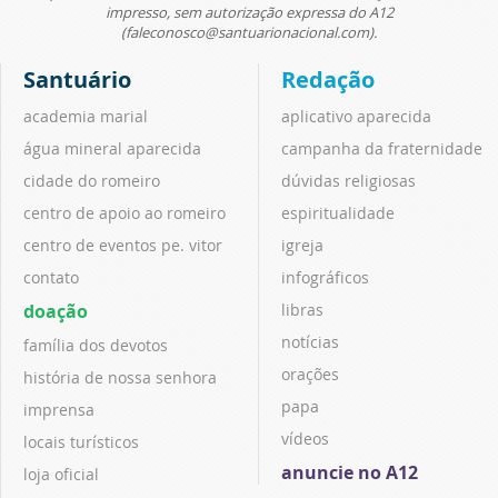
impresso, sem autorização expressa do A12
(faleconosco@santuarionacional.com).
Santuário
Redação
academia marial
aplicativo aparecida
água mineral aparecida
campanha da fraternidade
cidade do romeiro
dúvidas religiosas
centro de apoio ao romeiro
espiritualidade
centro de eventos pe. vitor
igreja
contato
infográficos
doação
libras
notícias
família dos devotos
orações
história de nossa senhora
papa
imprensa
vídeos
locais turísticos
anuncie no A12
loja oficial