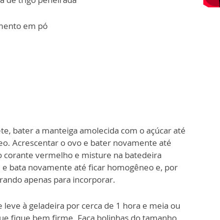
rmento em pó
te, bater a manteiga amolecida com o açúcar até
o. Acrescentar o ovo e bater novamente até
o corante vermelho e misture na batedeira
, e bata novamente até ficar homogêneo e, por
urando apenas para incorporar.
 leve à geladeira por cerca de 1 hora e meia ou
que fique bem firme. Faça bolinhas do tamanho