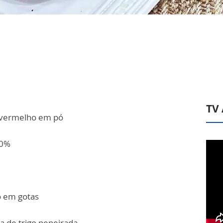
TV
e vermelho em pó
00%
o em gotas
a de trigo peneirada