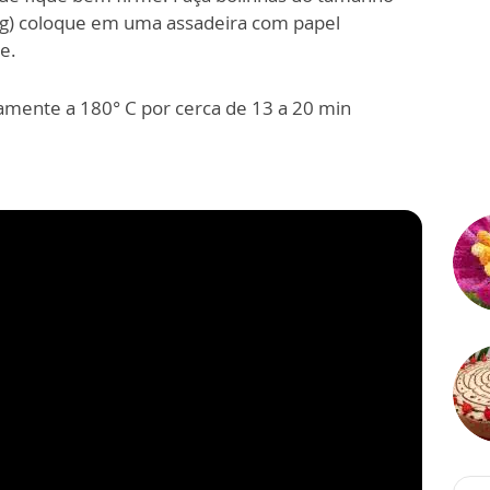
 g) coloque em uma assadeira com papel
e.
amente a 180° C por cerca de 13 a 20 min