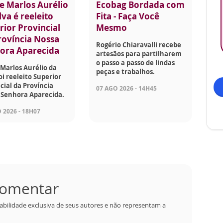
e Marlos Aurélio
Ecobag Bordada com
lva é reeleito
Fita - Faça Você
rior Provincial
Mesmo
rovíncia Nossa
Rogério Chiaravalli recebe
ora Aparecida
artesãos para partilharem
o passo a passo de lindas
Marlos Aurélio da
peças e trabalhos.
foi reeleito Superior
cial da Província
07 AGO 2026 - 14H45
 Senhora Aparecida.
 2026 - 18H07
 comentar
abilidade exclusiva de seus autores e não representam a