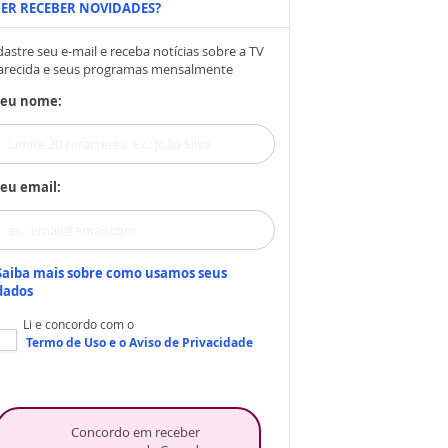
ER RECEBER NOVIDADES?
astre seu e-mail e receba notícias sobre a TV
arecida e seus programas mensalmente
Seu nome:
eu email:
Saiba mais sobre como usamos seus
dados
Li e concordo com o
Termo de Uso
e o
Aviso de Privacidade
Concordo em receber