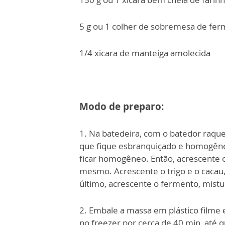
5 g ou 1 colher de sobremesa de fe
1/4 xicara de manteiga amolecida
Modo de preparo:
1. Na batedeira, com o batedor raque
que fique esbranquiçado e homogêne
ficar homogêneo. Então, acrescente 
mesmo. Acrescente o trigo e o cacau
último, acrescente o fermento, mist
2. Embale a massa em plástico filme e
no freezer por cerca de 40 min, até 