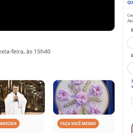
QU
Cad
Ap
xta-feira, às 15h40
S
PARECIDA
FAÇA VOCÊ MESMO