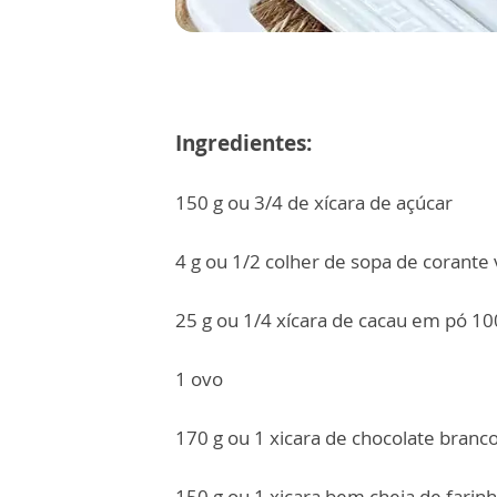
Ingredientes:
150 g ou 3/4 de xícara de açúcar
4 g ou 1/2 colher de sopa de corant
25 g ou 1/4 xícara de cacau em pó 1
1 ovo
170 g ou 1 xicara de chocolate branc
150 g ou 1 xicara bem cheia de farinh