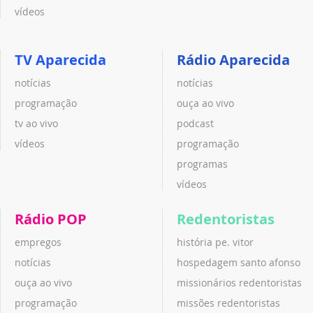
vídeos
TV Aparecida
Rádio Aparecida
notícias
notícias
programação
ouça ao vivo
tv ao vivo
podcast
vídeos
programação
programas
vídeos
Rádio POP
Redentoristas
empregos
história pe. vitor
notícias
hospedagem santo afonso
ouça ao vivo
missionários redentoristas
programação
missões redentoristas