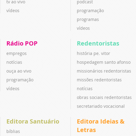
tv ao vivo
podcast
vídeos
programação
programas
vídeos
Rádio POP
Redentoristas
empregos
história pe. vitor
notícias
hospedagem santo afonso
ouça ao vivo
missionários redentoristas
programação
missões redentoristas
vídeos
notícias
obras sociais redentoristas
secretariado vocacional
Editora Santuário
Editora Ideias &
Letras
bíblias