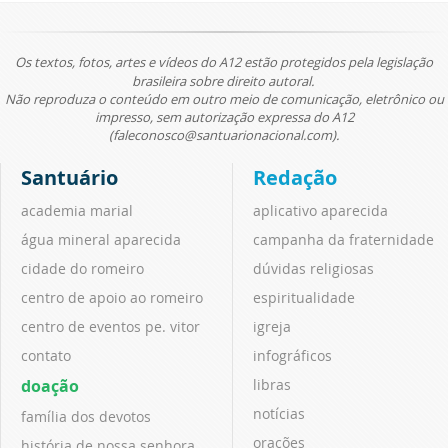
Os textos, fotos, artes e vídeos do A12 estão protegidos pela legislação
brasileira sobre direito autoral.
Não reproduza o conteúdo em outro meio de comunicação, eletrônico ou
impresso, sem autorização expressa do A12
(faleconosco@santuarionacional.com).
Santuário
Redação
academia marial
aplicativo aparecida
água mineral aparecida
campanha da fraternidade
cidade do romeiro
dúvidas religiosas
centro de apoio ao romeiro
espiritualidade
centro de eventos pe. vitor
igreja
contato
infográficos
doação
libras
notícias
família dos devotos
orações
história de nossa senhora