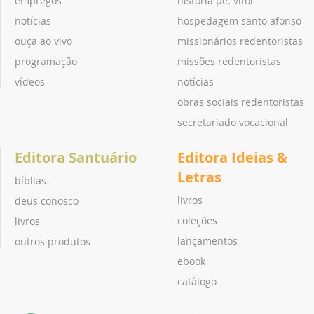
empregos
história pe. vitor
notícias
hospedagem santo afonso
ouça ao vivo
missionários redentoristas
programação
missões redentoristas
vídeos
notícias
obras sociais redentoristas
secretariado vocacional
Editora Santuário
Editora Ideias &
Letras
bíblias
livros
deus conosco
coleções
livros
lançamentos
outros produtos
ebook
catálogo