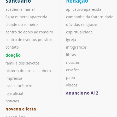
Santuário
Redação
academia marial
aplicativo aparecida
água mineral aparecida
campanha da fraternidade
cidade do romeiro
dúvidas religiosas
centro de apoio ao romeiro
espiritualidade
centro de eventos pe. vitor
igreja
contato
infográficos
doação
libras
notícias
família dos devotos
orações
história de nossa senhora
papa
imprensa
vídeos
locais turísticos
anuncie no A12
loja oficial
notícias
novena e festa
o santuário