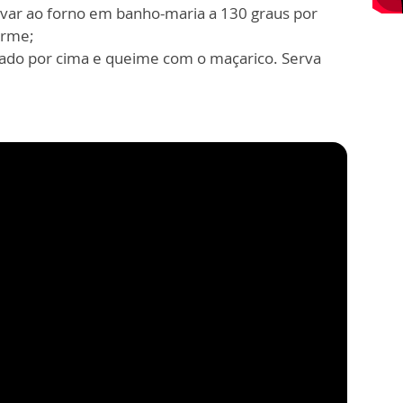
evar ao forno em banho-maria a 130 graus por
irme;
finado por cima e queime com o maçarico. Serva