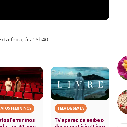
xta-feira, às 15h40
RATOS FEMININOS
TELA DE SEXTA
atos Femininos
TV aparecida exibe o
mbra os 40 anos
documentário “Livre