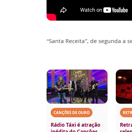
“Santa Receita”, de segunda a se
CANÇÕES DE OURO
RET
Rádio Táxi é atração
Retr
inédita do Canções
rele