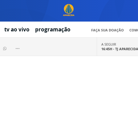
tv ao vivo
programação
FAÇA SUA DOAÇÃO
COMO
A SEGUIR
16:45H -
TJ APARECID