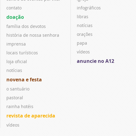
contato
infográficos
doação
libras
notícias
família dos devotos
orações
história de nossa senhora
papa
imprensa
vídeos
locais turísticos
anuncie no A12
loja oficial
notícias
novena e festa
o santuário
pastoral
rainha hotéis
revista de aparecida
vídeos