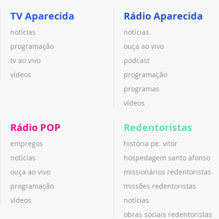
TV Aparecida
Rádio Aparecida
notícias
notícias
programação
ouça ao vivo
tv ao vivo
podcast
vídeos
programação
programas
vídeos
Rádio POP
Redentoristas
empregos
história pe. vitor
notícias
hospedagem santo afonso
ouça ao vivo
missionários redentoristas
programação
missões redentoristas
vídeos
notícias
obras sociais redentoristas