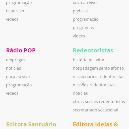
programação
ouça ao vivo
tv ao vivo
podcast
vídeos
programação
programas
vídeos
Rádio POP
Redentoristas
empregos
história pe. vitor
notícias
hospedagem santo afonso
ouça ao vivo
missionários redentoristas
programação
missões redentoristas
vídeos
notícias
obras sociais redentoristas
secretariado vocacional
Editora Santuário
Editora Ideias &