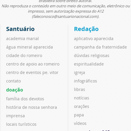
brasileira sobre direito autoral.
Não reproduza o conteúdo em outro meio de comunicação, eletrônico ou
impresso, sem autorização expressa do A12
(faleconosco@santuarionacional.com).
Santuário
Redação
academia marial
aplicativo aparecida
água mineral aparecida
campanha da fraternidade
cidade do romeiro
dúvidas religiosas
centro de apoio ao romeiro
espiritualidade
centro de eventos pe. vitor
igreja
contato
infográficos
doação
libras
notícias
família dos devotos
orações
história de nossa senhora
papa
imprensa
vídeos
locais turísticos