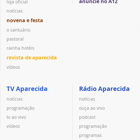
anuncie no A12
loja oficial
notícias
novena e festa
o santuário
pastoral
rainha hotéis
revista de aparecida
vídeos
TV Aparecida
Rádio Aparecida
notícias
notícias
programação
ouça ao vivo
tv ao vivo
podcast
vídeos
programação
programas