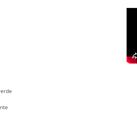
verde
nte