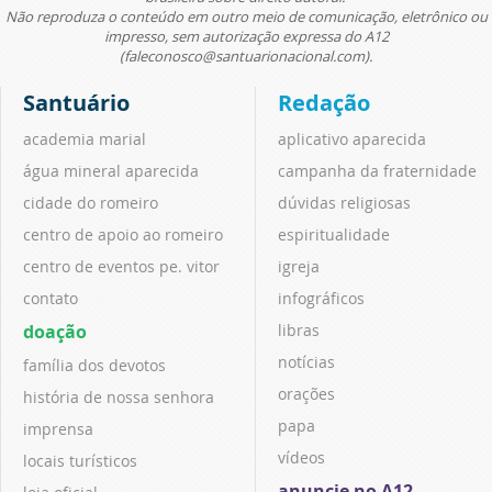
Não reproduza o conteúdo em outro meio de comunicação, eletrônico ou
impresso, sem autorização expressa do A12
(faleconosco@santuarionacional.com).
Santuário
Redação
academia marial
aplicativo aparecida
água mineral aparecida
campanha da fraternidade
cidade do romeiro
dúvidas religiosas
centro de apoio ao romeiro
espiritualidade
centro de eventos pe. vitor
igreja
contato
infográficos
doação
libras
notícias
família dos devotos
orações
história de nossa senhora
papa
imprensa
vídeos
locais turísticos
anuncie no A12