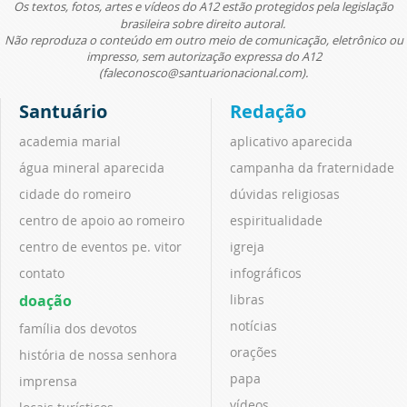
Os textos, fotos, artes e vídeos do A12 estão protegidos pela legislação
brasileira sobre direito autoral.
Não reproduza o conteúdo em outro meio de comunicação, eletrônico ou
impresso, sem autorização expressa do A12
(faleconosco@santuarionacional.com).
Santuário
Redação
academia marial
aplicativo aparecida
água mineral aparecida
campanha da fraternidade
cidade do romeiro
dúvidas religiosas
centro de apoio ao romeiro
espiritualidade
centro de eventos pe. vitor
igreja
contato
infográficos
doação
libras
notícias
família dos devotos
orações
história de nossa senhora
papa
imprensa
vídeos