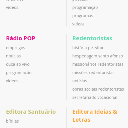
vídeos
programação
programas
vídeos
Rádio POP
Redentoristas
empregos
história pe. vitor
notícias
hospedagem santo afonso
ouça ao vivo
missionários redentoristas
programação
missões redentoristas
vídeos
notícias
obras sociais redentoristas
secretariado vocacional
Editora Santuário
Editora Ideias &
Letras
bíblias