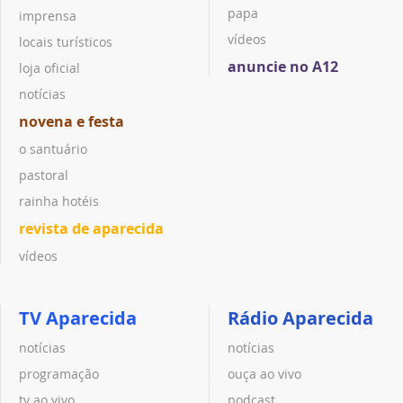
papa
imprensa
vídeos
locais turísticos
anuncie no A12
loja oficial
notícias
novena e festa
o santuário
pastoral
rainha hotéis
revista de aparecida
vídeos
TV Aparecida
Rádio Aparecida
notícias
notícias
programação
ouça ao vivo
tv ao vivo
podcast