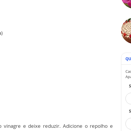
a)
QU
Cad
Ap
S
o vinagre e deixe reduzir. Adicione o repolho e