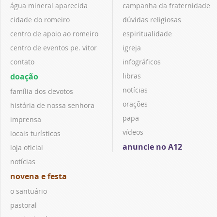
água mineral aparecida
campanha da fraternidade
cidade do romeiro
dúvidas religiosas
centro de apoio ao romeiro
espiritualidade
centro de eventos pe. vitor
igreja
contato
infográficos
doação
libras
notícias
família dos devotos
orações
história de nossa senhora
papa
imprensa
vídeos
locais turísticos
anuncie no A12
loja oficial
notícias
novena e festa
o santuário
pastoral