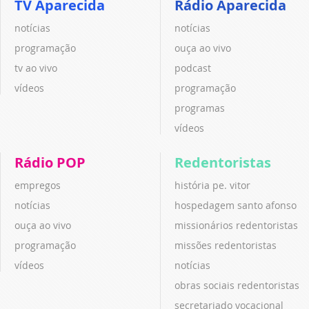
TV Aparecida
Rádio Aparecida
notícias
notícias
programação
ouça ao vivo
tv ao vivo
podcast
vídeos
programação
programas
vídeos
Rádio POP
Redentoristas
empregos
história pe. vitor
notícias
hospedagem santo afonso
ouça ao vivo
missionários redentoristas
programação
missões redentoristas
vídeos
notícias
obras sociais redentoristas
secretariado vocacional