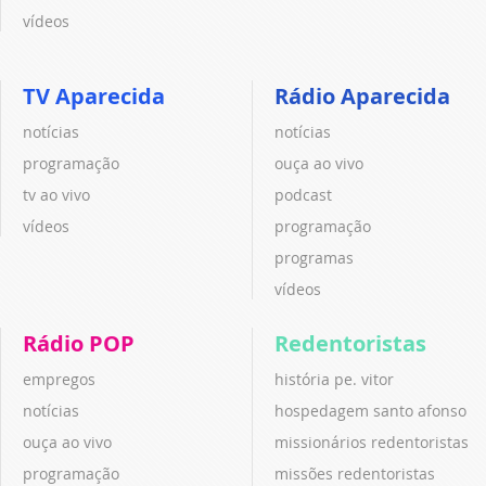
vídeos
TV Aparecida
Rádio Aparecida
notícias
notícias
programação
ouça ao vivo
tv ao vivo
podcast
vídeos
programação
programas
vídeos
Rádio POP
Redentoristas
empregos
história pe. vitor
notícias
hospedagem santo afonso
ouça ao vivo
missionários redentoristas
programação
missões redentoristas