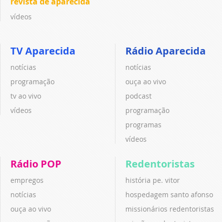
revista de aparecida
vídeos
TV Aparecida
Rádio Aparecida
notícias
notícias
programação
ouça ao vivo
tv ao vivo
podcast
vídeos
programação
programas
vídeos
Rádio POP
Redentoristas
empregos
história pe. vitor
notícias
hospedagem santo afonso
ouça ao vivo
missionários redentoristas