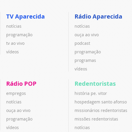
TV Aparecida
Rádio Aparecida
notícias
notícias
programação
ouça ao vivo
tv ao vivo
podcast
vídeos
programação
programas
vídeos
Rádio POP
Redentoristas
empregos
história pe. vitor
notícias
hospedagem santo afonso
ouça ao vivo
missionários redentoristas
programação
missões redentoristas
vídeos
notícias