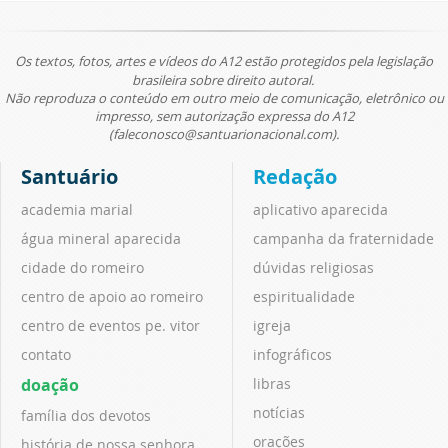
Os textos, fotos, artes e vídeos do A12 estão protegidos pela legislação
brasileira sobre direito autoral.
Não reproduza o conteúdo em outro meio de comunicação, eletrônico ou
impresso, sem autorização expressa do A12
(faleconosco@santuarionacional.com).
Santuário
Redação
academia marial
aplicativo aparecida
água mineral aparecida
campanha da fraternidade
cidade do romeiro
dúvidas religiosas
centro de apoio ao romeiro
espiritualidade
centro de eventos pe. vitor
igreja
contato
infográficos
doação
libras
notícias
família dos devotos
orações
história de nossa senhora