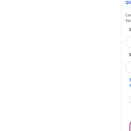
QU
Cad
Ap
S