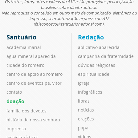
Os textos, fotos, artes e vídeos do A12 estão protegidos pela legislação
brasileira sobre direito autoral.
Não reproduza o conteúdo em outro meio de comunicação, eletrônico ou
impresso, sem autorização expressa do A12
(faleconosco@santuarionacional.com).
Santuário
Redação
academia marial
aplicativo aparecida
água mineral aparecida
campanha da fraternidade
cidade do romeiro
dúvidas religiosas
centro de apoio ao romeiro
espiritualidade
centro de eventos pe. vitor
igreja
contato
infográficos
doação
libras
notícias
família dos devotos
orações
história de nossa senhora
papa
imprensa
vídeos
locais turísticos