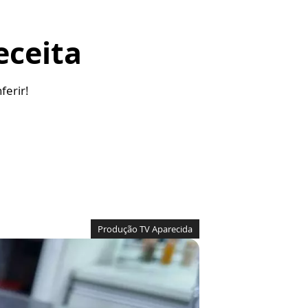
eceita
ferir!
Produção TV Aparecida