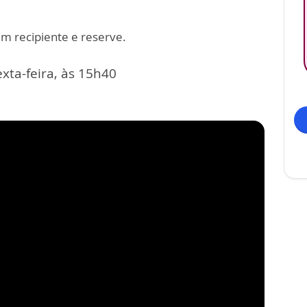
m recipiente e reserve.
xta-feira, às 15h40