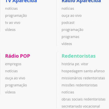
TV Aparecida
Rádio Aparecida
notícias
notícias
programação
ouça ao vivo
tv ao vivo
podcast
vídeos
programação
programas
vídeos
Rádio POP
Redentoristas
empregos
história pe. vitor
notícias
hospedagem santo afonso
ouça ao vivo
missionários redentoristas
programação
missões redentoristas
vídeos
notícias
obras sociais redentoristas
secretariado vocacional