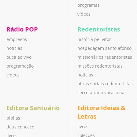
programas
vídeos
Rádio POP
Redentoristas
empregos
história pe. vitor
notícias
hospedagem santo afonso
ouça ao vivo
missionários redentoristas
programação
missões redentoristas
vídeos
notícias
obras sociais redentoristas
secretariado vocacional
Editora Santuário
Editora Ideias &
Letras
bíblias
livros
deus conosco
coleções
livros