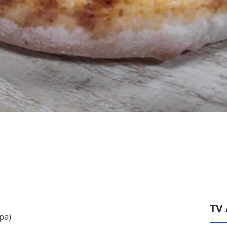
TV
pa)