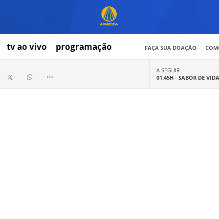
tv ao vivo
programação
FAÇA SUA DOAÇÃO
COMO
A SEGUIR
01:45H -
SABOR DE VID