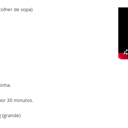
colher de sopa)
inha.
por 30 minutos.
g (grande)