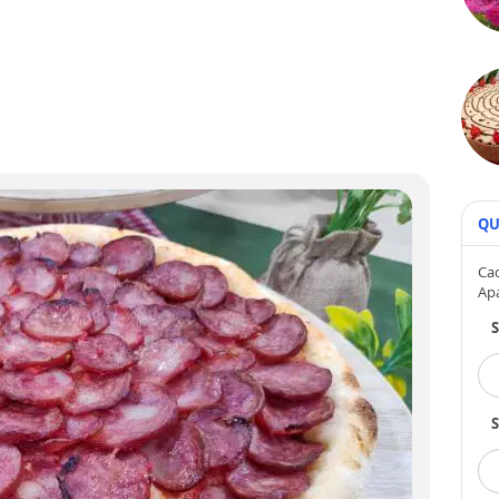
QU
Cad
Ap
S