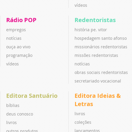
vídeos
Rádio POP
Redentoristas
empregos
história pe. vitor
notícias
hospedagem santo afonso
ouça ao vivo
missionários redentoristas
programação
missões redentoristas
vídeos
notícias
obras sociais redentoristas
secretariado vocacional
Editora Santuário
Editora Ideias &
Letras
bíblias
livros
deus conosco
coleções
livros
lançamentos
outros produtos