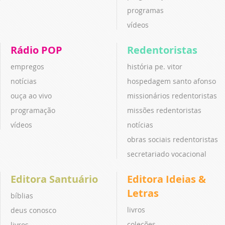
programas
vídeos
Rádio POP
Redentoristas
empregos
história pe. vitor
notícias
hospedagem santo afonso
ouça ao vivo
missionários redentoristas
programação
missões redentoristas
vídeos
notícias
obras sociais redentoristas
secretariado vocacional
Editora Santuário
Editora Ideias &
Letras
bíblias
livros
deus conosco
coleções
livros