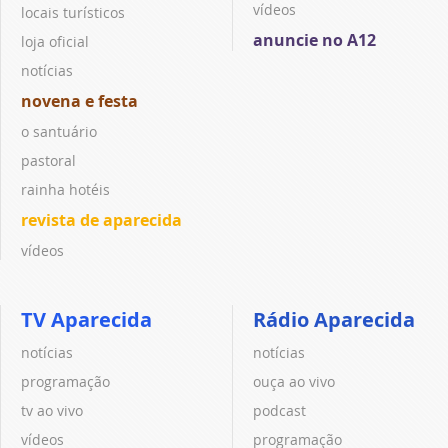
vídeos
locais turísticos
anuncie no A12
loja oficial
notícias
novena e festa
o santuário
pastoral
rainha hotéis
revista de aparecida
vídeos
TV Aparecida
Rádio Aparecida
notícias
notícias
programação
ouça ao vivo
tv ao vivo
podcast
vídeos
programação