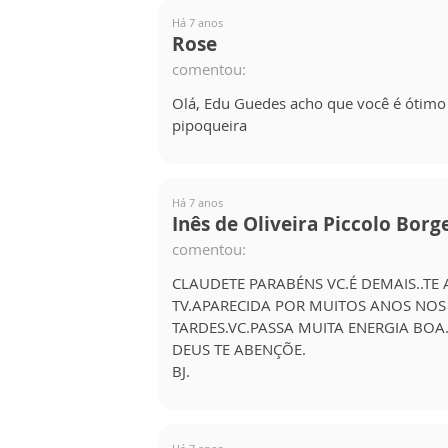
Há 7 anos
Rose
comentou:
Olá, Edu Guedes acho que você é ótimo
pipoqueira
Há 7 anos
Inês de Oliveira Piccolo Borg
comentou:
CLAUDETE PARABÉNS VC.É DEMAIS..TE
TV.APARECIDA POR MUITOS ANOS NO
TARDES.VC.PASSA MUITA ENERGIA BOA
DEUS TE ABENÇÕE.
BJ.