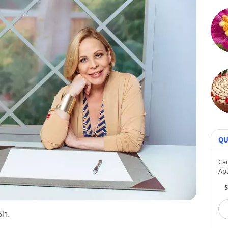
QU
Cad
Ap
5h.