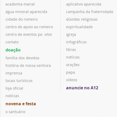
academia marial
aplicativo aparecida
água mineral aparecida
campanha da fraternidade
cidade do romeiro
dúvidas religiosas
centro de apoio ao romeiro
espiritualidade
centro de eventos pe. vitor
igreja
contato
infográficos
doação
libras
notícias
família dos devotos
orações
história de nossa senhora
papa
imprensa
vídeos
locais turísticos
anuncie no A12
loja oficial
notícias
novena e festa
o santuário