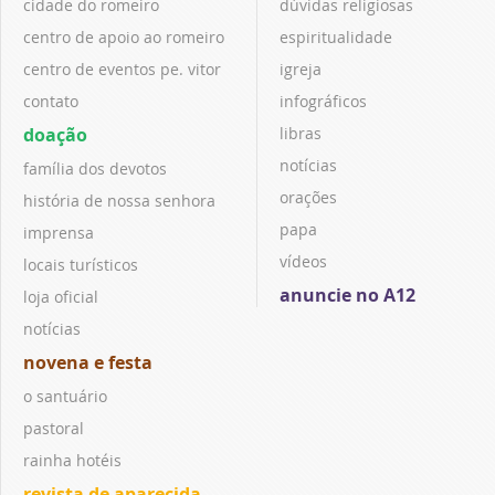
cidade do romeiro
dúvidas religiosas
centro de apoio ao romeiro
espiritualidade
centro de eventos pe. vitor
igreja
contato
infográficos
doação
libras
notícias
família dos devotos
orações
história de nossa senhora
papa
imprensa
vídeos
locais turísticos
anuncie no A12
loja oficial
notícias
novena e festa
o santuário
pastoral
rainha hotéis
revista de aparecida