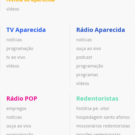
vídeos
TV Aparecida
Rádio Aparecida
notícias
notícias
programação
ouça ao vivo
tv ao vivo
podcast
vídeos
programação
programas
vídeos
Rádio POP
Redentoristas
empregos
história pe. vitor
notícias
hospedagem santo afonso
ouça ao vivo
missionários redentoristas
programação
missões redentoristas