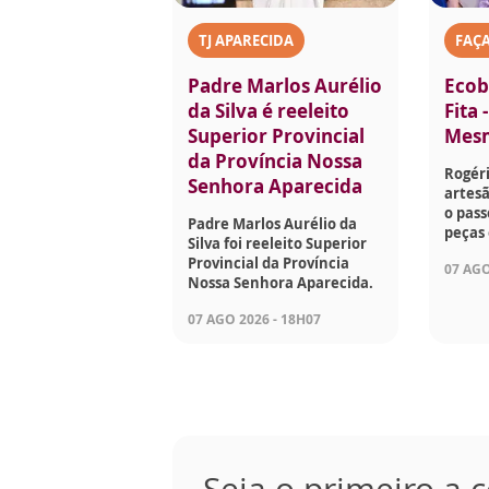
TJ APARECIDA
FAÇ
Padre Marlos Aurélio
Ecob
da Silva é reeleito
Fita 
Superior Provincial
Mes
da Província Nossa
Rogéri
Senhora Aparecida
artesã
o pass
Padre Marlos Aurélio da
peças 
Silva foi reeleito Superior
Provincial da Província
07 AGO
Nossa Senhora Aparecida.
07 AGO 2026 - 18H07
Seja o primeiro a