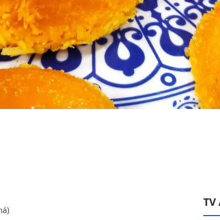
TV
há)