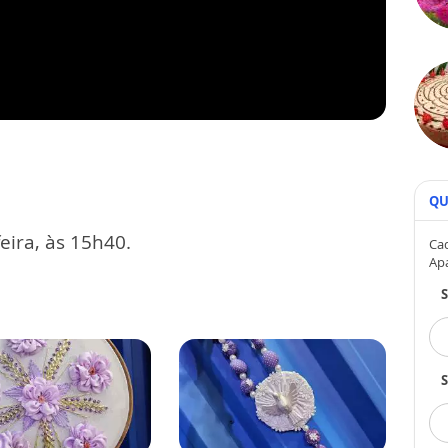
QU
eira, às 15h40.
Cad
Ap
S