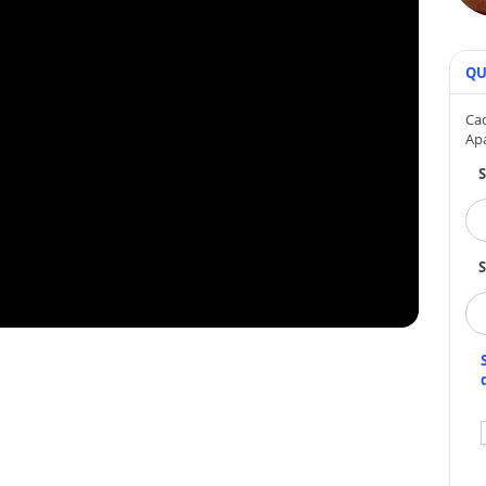
QU
Cad
Ap
S