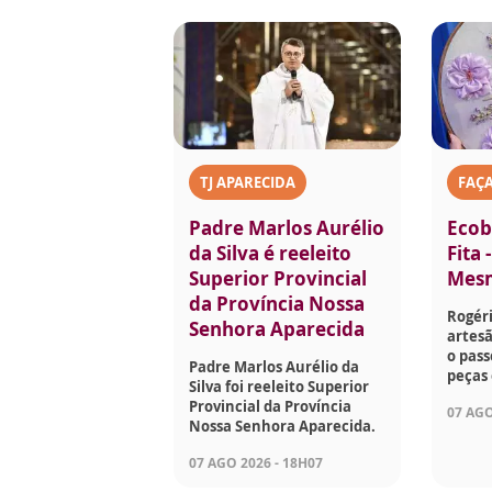
TJ APARECIDA
FAÇ
Padre Marlos Aurélio
Ecob
da Silva é reeleito
Fita 
Superior Provincial
Mes
da Província Nossa
Rogéri
Senhora Aparecida
artesã
o pass
Padre Marlos Aurélio da
peças 
Silva foi reeleito Superior
Provincial da Província
07 AGO
Nossa Senhora Aparecida.
07 AGO 2026 - 18H07