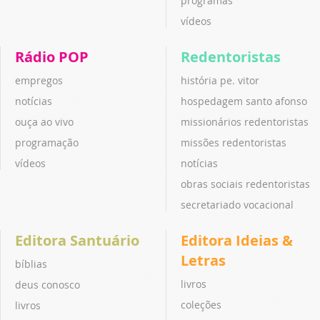
programas
vídeos
Rádio POP
Redentoristas
empregos
história pe. vitor
notícias
hospedagem santo afonso
ouça ao vivo
missionários redentoristas
programação
missões redentoristas
vídeos
notícias
obras sociais redentoristas
secretariado vocacional
Editora Santuário
Editora Ideias &
Letras
bíblias
livros
deus conosco
coleções
livros