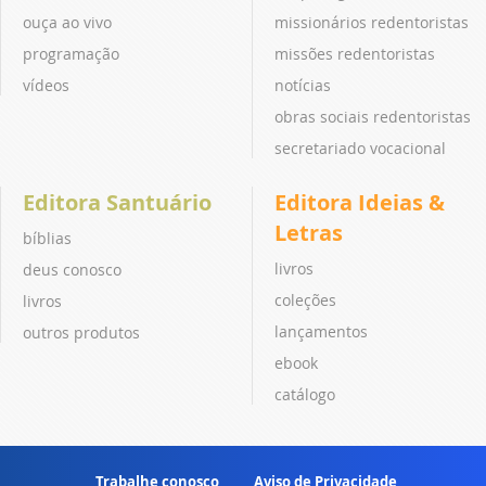
ouça ao vivo
missionários redentoristas
programação
missões redentoristas
vídeos
notícias
obras sociais redentoristas
secretariado vocacional
Editora Santuário
Editora Ideias &
Letras
bíblias
livros
deus conosco
coleções
livros
lançamentos
outros produtos
ebook
catálogo
Trabalhe conosco
Aviso de Privacidade