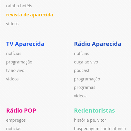
rainha hotéis
revista de aparecida
vídeos
TV Aparecida
Rádio Aparecida
notícias
notícias
programação
ouça ao vivo
tv ao vivo
podcast
vídeos
programação
programas
vídeos
Rádio POP
Redentoristas
empregos
história pe. vitor
notícias
hospedagem santo afonso