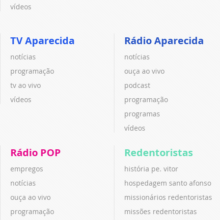
vídeos
TV Aparecida
Rádio Aparecida
notícias
notícias
programação
ouça ao vivo
tv ao vivo
podcast
vídeos
programação
programas
vídeos
Rádio POP
Redentoristas
empregos
história pe. vitor
notícias
hospedagem santo afonso
ouça ao vivo
missionários redentoristas
programação
missões redentoristas