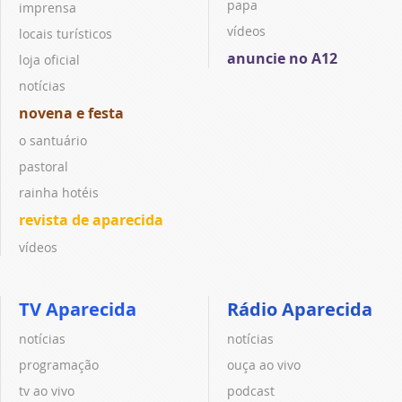
papa
imprensa
vídeos
locais turísticos
anuncie no A12
loja oficial
notícias
novena e festa
o santuário
pastoral
rainha hotéis
revista de aparecida
vídeos
TV Aparecida
Rádio Aparecida
notícias
notícias
programação
ouça ao vivo
tv ao vivo
podcast