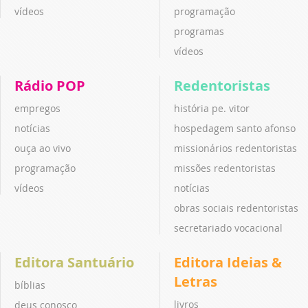
vídeos
programação
programas
vídeos
Rádio POP
Redentoristas
empregos
história pe. vitor
notícias
hospedagem santo afonso
ouça ao vivo
missionários redentoristas
programação
missões redentoristas
vídeos
notícias
obras sociais redentoristas
secretariado vocacional
Editora Santuário
Editora Ideias &
Letras
bíblias
livros
deus conosco