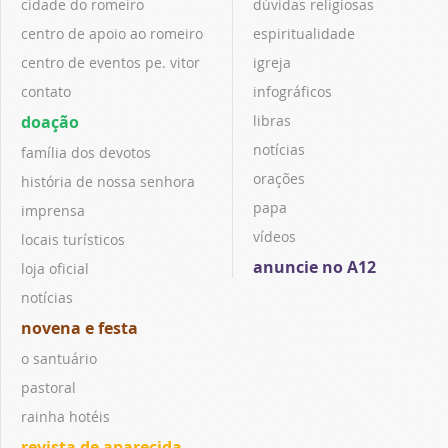
cidade do romeiro
dúvidas religiosas
centro de apoio ao romeiro
espiritualidade
centro de eventos pe. vitor
igreja
contato
infográficos
doação
libras
notícias
família dos devotos
orações
história de nossa senhora
papa
imprensa
vídeos
locais turísticos
anuncie no A12
loja oficial
notícias
novena e festa
o santuário
pastoral
rainha hotéis
revista de aparecida