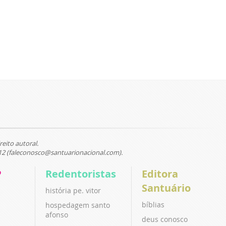
reito autoral.
12 (faleconosco@santuarionacional.com).
P
Redentoristas
Editora
Santuário
história pe. vitor
bíblias
hospedagem santo
afonso
deus conosco