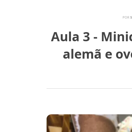
POR
S
Aula 3 - Min
alemã e ov