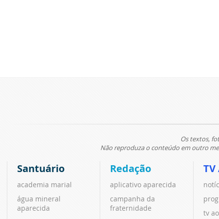
Os textos, fo
Não reproduza o conteúdo em outro meio
Santuário
Redação
TV
academia marial
aplicativo aparecida
notí
água mineral
campanha da
prog
aparecida
fraternidade
tv ao