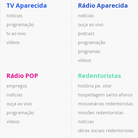
TV Aparecida
Rádio Aparecida
notícias
notícias
programação
ouça ao vivo
tv ao vivo
podcast
vídeos
programação
programas
vídeos
Rádio POP
Redentoristas
empregos
história pe. vitor
notícias
hospedagem santo afonso
ouça ao vivo
missionários redentoristas
programação
missões redentoristas
vídeos
notícias
obras sociais redentoristas