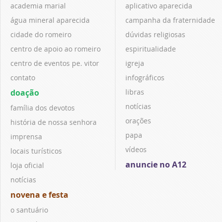
academia marial
aplicativo aparecida
água mineral aparecida
campanha da fraternidade
cidade do romeiro
dúvidas religiosas
centro de apoio ao romeiro
espiritualidade
centro de eventos pe. vitor
igreja
contato
infográficos
doação
libras
notícias
família dos devotos
orações
história de nossa senhora
papa
imprensa
vídeos
locais turísticos
anuncie no A12
loja oficial
notícias
novena e festa
o santuário