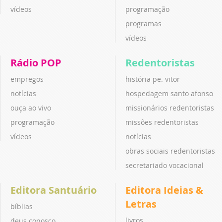
vídeos
programação
programas
vídeos
Rádio POP
Redentoristas
empregos
história pe. vitor
notícias
hospedagem santo afonso
ouça ao vivo
missionários redentoristas
programação
missões redentoristas
vídeos
notícias
obras sociais redentoristas
secretariado vocacional
Editora Santuário
Editora Ideias &
Letras
bíblias
livros
deus conosco